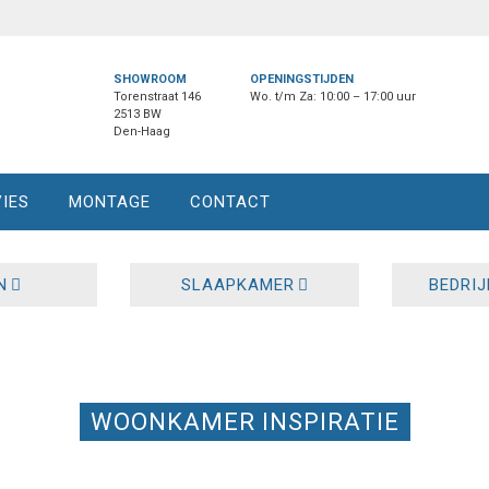
SHOWROOM
OPENINGSTIJDEN
Torenstraat 146
Wo. t/m Za: 10:00 – 17:00 uur
2513 BW
Den-Haag
IES
MONTAGE
CONTACT
N
SLAAPKAMER
BEDRI
WOONKAMER INSPIRATIE