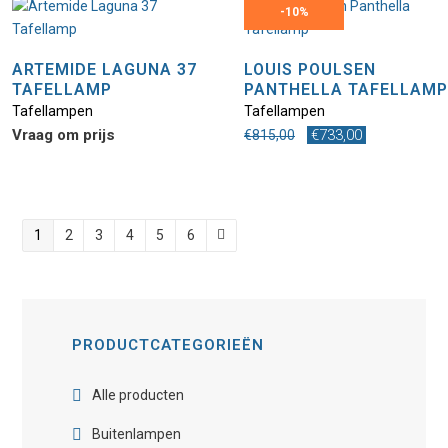
-
10%
ARTEMIDE LAGUNA 37
LOUIS POULSEN
TAFELLAMP
PANTHELLA TAFELLAMP
Tafellampen
Tafellampen
Oorspronkelijke
Huidige
Vraag om prijs
€
733,00
€
815,00
prijs
prijs
was:
is:
€815,00.
€733,00.
1
2
3
4
5
6
PRODUCTCATEGORIEËN
Alle producten
Buitenlampen