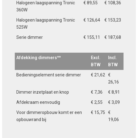
Halogeen laagspanning Tronic
€ 89,55
€ 108,36
360W
Halogeen laagspanning Tronic
€ 126,64
€ 153,23
525W
Serie dimmer
€ 155,11
€ 187,68
Afdekking dimmers**
Excl.
Incl.
BTW
BTW
Bedieningselement serie dimmer
€ 21,62
€
26,16
Dimmer inzetplaat en knop
€ 7,36
€ 8,91
Afdekraam eenvoudig
€ 2,55
€ 3,09
Voor dimmeropbouw komt er een
€ 15,75
€
opbouwrand bij
19,06