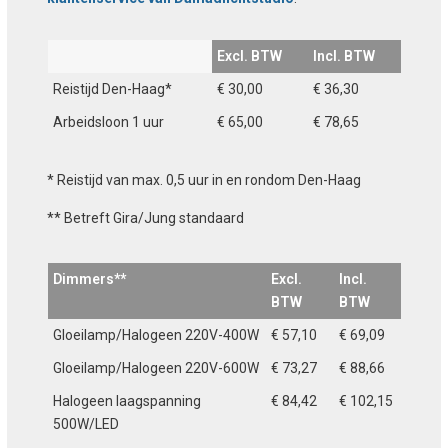
Excl. BTW
Incl. BTW
Reistijd Den-Haag*
€ 30,00
€ 36,30
Arbeidsloon 1 uur
€ 65,00
€ 78,65
* Reistijd van max. 0,5 uur in en rondom Den-Haag
** Betreft Gira/Jung standaard
Dimmers**
Excl.
Incl.
BTW
BTW
Gloeilamp/Halogeen 220V-400W
€ 57,10
€ 69,09
Gloeilamp/Halogeen 220V-600W
€ 73,27
€ 88,66
Halogeen laagspanning
€ 84,42
€ 102,15
500W/LED