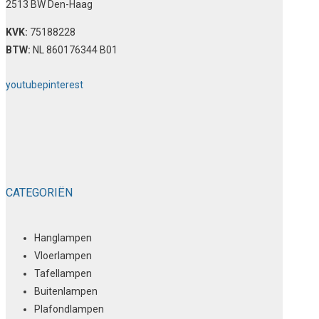
2513 BW Den-Haag
KVK:
75188228
BTW:
NL 860176344 B01
youtube
pinterest
CATEGORIËN
Hanglampen
Vloerlampen
Tafellampen
Buitenlampen
Plafondlampen