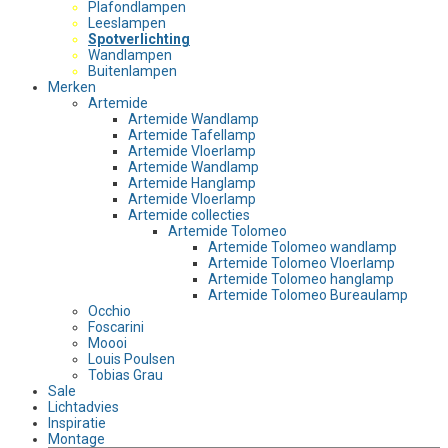
Plafondlampen
Leeslampen
Spotverlichting
Wandlampen
Buitenlampen
Merken
Artemide
Artemide Wandlamp
Artemide Tafellamp
Artemide Vloerlamp
Artemide Wandlamp
Artemide Hanglamp
Artemide Vloerlamp
Artemide collecties
Artemide Tolomeo
Artemide Tolomeo wandlamp
Artemide Tolomeo Vloerlamp
Artemide Tolomeo hanglamp
Artemide Tolomeo Bureaulamp
Occhio
Foscarini
Moooi
Louis Poulsen
Tobias Grau
Sale
Lichtadvies
Inspiratie
Montage