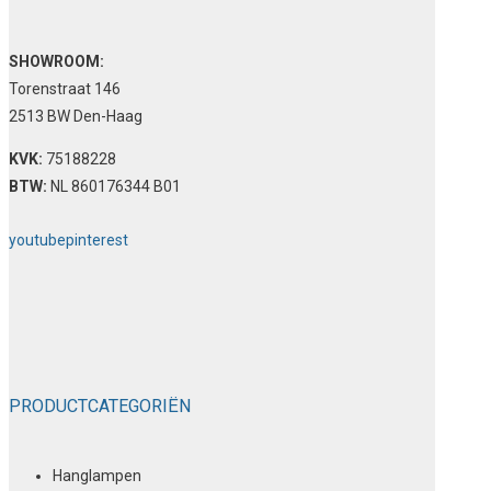
SHOWROOM:
Torenstraat 146
2513 BW Den-Haag
KVK:
75188228
BTW:
NL 860176344 B01
youtube
pinterest
PRODUCTCATEGORIËN
Hanglampen