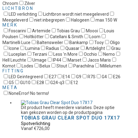
Chroom
Zilver
LICHTBRON
LED verlichting
Lichtbron wordt niet meegeleverd
Meegeleverd
niet inbegrepen
Halogeen
max 150 W
MERK
Foscarini
Artemide
Tobias Grau
Moooi
Louis
Poulsen
Holtkötter
Catellani & Smith
Loom
Martinelli Luce
Baltensweiler
Bankamp
Tooy
Oligo
Icone
Lumina
Radius
Quasar
Artdelight
Grau
Luceplan
Terzani
Less 'n More
Occhio
Nemo
Hell Leuchte
Umage
IP44
Marset
Jacco Maris
Komot
Lodes
Belux
Stout
Parachilna
Millelumen
FITTING
LED Geïntegreerd
E27
E14
G9
R7S
G4
E26
G5
GU10
E28
G24-q3
E12
META
None
Error! No terms!
Dit product heeft meerdere variaties. Deze optie
kan gekozen worden op de productpagina
TOBIAS GRAU CLEAR SPOT DUO 17X17
Spotverlichting
Vanaf
€
726,00