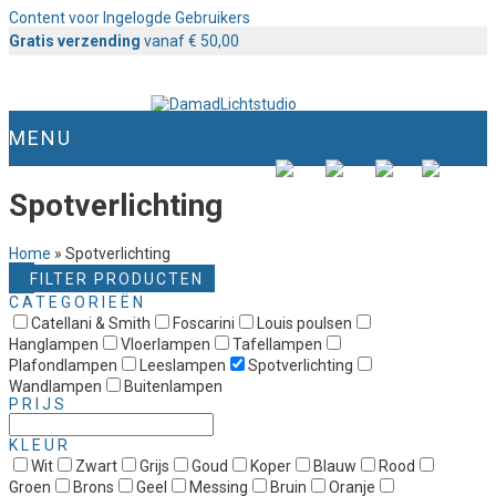
Content voor Ingelogde Gebruikers
Gratis verzending
vanaf € 50,00
MENU
Spotverlichting
Home
»
Spotverlichting
FILTER PRODUCTEN
CATEGORIEËN
Catellani & Smith
Foscarini
Louis poulsen
Hanglampen
Vloerlampen
Tafellampen
Plafondlampen
Leeslampen
Spotverlichting
Wandlampen
Buitenlampen
PRIJS
KLEUR
Wit
Zwart
Grijs
Goud
Koper
Blauw
Rood
Groen
Brons
Geel
Messing
Bruin
Oranje