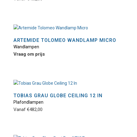
op
heeft
de
meerdere
productpagina
variaties.
Deze
optie
ARTEMIDE TOLOMEO WANDLAMP MICRO
kan
Wandlampen
gekozen
Vraag om prijs
worden
op
de
productpagina
TOBIAS GRAU GLOBE CEILING 12 IN
Plafondlampen
Dit
Vanaf
€
482,00
product
heeft
meerdere
variaties.