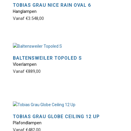
TOBIAS GRAU NICE RAIN OVAL 6
Hanglampen
Dit
Vanaf
€
3.548,00
product
heeft
meerdere
variaties.
Deze
optie
BALTENSWEILER TOPOLED S
kan
Vloerlampen
Dit
gekozen
Vanaf
€
889,00
product
worden
heeft
op
meerdere
de
variaties.
productpagina
Deze
optie
kan
TOBIAS GRAU GLOBE CEILING 12 UP
gekozen
Plafondlampen
Dit
worden
Vanaf
€
482,00
product