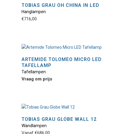
TOBIAS GRAU OH CHINA IN LED
Hanglampen
Dit
€
716,00
product
heeft
meerdere
variaties.
Deze
optie
ARTEMIDE TOLOMEO MICRO LED
kan
TAFELLAMP
gekozen
Tafellampen
worden
Vraag om prijs
op
de
productpagina
TOBIAS GRAU GLOBE WALL 12
Wandlampen
Dit
Vanaf
€
686,00
product