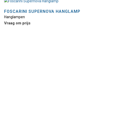
Deze
optie
FOSCARINI SUPERNOVA HANGLAMP
kan
Hanglampen
gekozen
Vraag om prijs
worden
op
de
productpagina