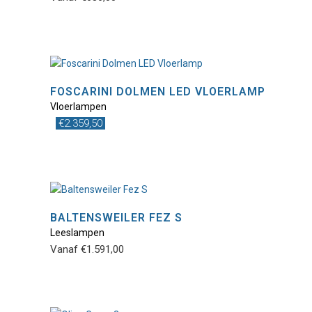
heeft
meerdere
variaties.
Deze
optie
FOSCARINI DOLMEN LED VLOERLAMP
kan
Vloerlampen
gekozen
€
2.359,50
worden
op
de
productpagina
BALTENSWEILER FEZ S
Leeslampen
Dit
Vanaf
€
1.591,00
product
heeft
meerdere
variaties.