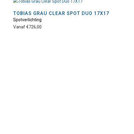
Deze
optie
TOBIAS GRAU CLEAR SPOT DUO 17X17
kan
Spotverlichting
Dit
gekozen
Vanaf
€
726,00
product
worden
heeft
op
meerdere
de
variaties.
productpagina
Deze
optie
kan
gekozen
worden
op
de
productpagina