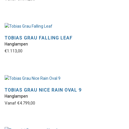
heeft
meerdere
variaties.
Deze
optie
TOBIAS GRAU FALLING LEAF
kan
Hanglampen
Dit
gekozen
€
1.113,00
product
worden
heeft
op
meerdere
de
variaties.
productpagina
Deze
optie
TOBIAS GRAU NICE RAIN OVAL 9
kan
Hanglampen
Dit
gekozen
Vanaf
€
4.799,00
product
worden
heeft
op
meerdere
de
variaties.
productpagina