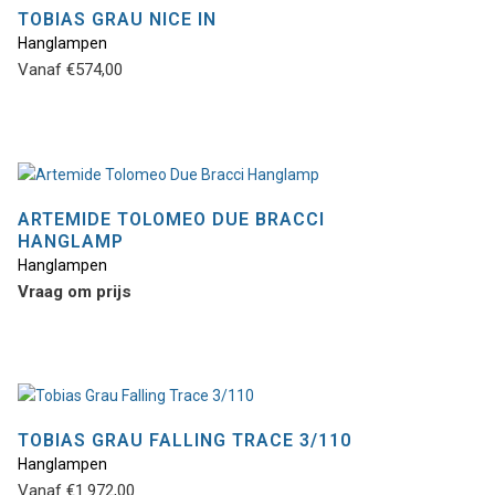
TOBIAS GRAU NICE IN
Hanglampen
Dit
Vanaf
€
574,00
product
heeft
meerdere
variaties.
Deze
optie
ARTEMIDE TOLOMEO DUE BRACCI
kan
HANGLAMP
gekozen
Hanglampen
worden
Vraag om prijs
op
de
productpagina
TOBIAS GRAU FALLING TRACE 3/110
Hanglampen
Dit
Vanaf
€
1.972,00
product