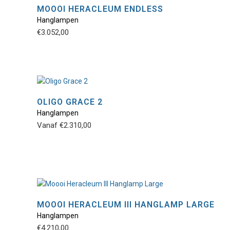
MOOOI HERACLEUM ENDLESS
Hanglampen
Dit
€
3.052,00
product
heeft
meerdere
variaties.
Deze
optie
OLIGO GRACE 2
kan
Hanglampen
Dit
gekozen
Vanaf
€
2.310,00
product
worden
heeft
op
meerdere
de
variaties.
productpagina
Deze
optie
kan
MOOOI HERACLEUM III HANGLAMP LARGE
gekozen
Hanglampen
Dit
worden
€
4.210,00
product