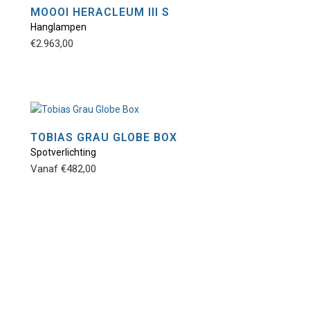
MOOOI HERACLEUM III S
Hanglampen
Dit
€
2.963,00
product
heeft
meerdere
variaties.
Deze
optie
TOBIAS GRAU GLOBE BOX
kan
Spotverlichting
Dit
gekozen
Vanaf
€
482,00
product
worden
heeft
op
meerdere
de
variaties.
productpagina
Deze
optie
kan
gekozen
worden