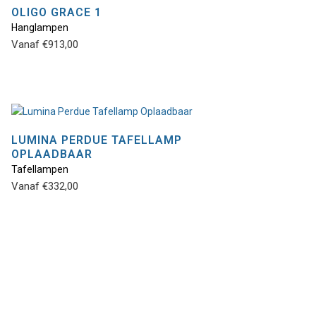
OLIGO GRACE 1
Hanglampen
Dit
Vanaf
€
913,00
product
heeft
meerdere
variaties.
Deze
optie
LUMINA PERDUE TAFELLAMP
kan
OPLAADBAAR
Dit
gekozen
Tafellampen
product
worden
Vanaf
€
332,00
heeft
op
meerdere
de
variaties.
productpagina
Deze
optie
kan
gekozen
worden