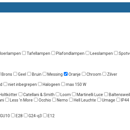
loerlampen
Tafellampen
Plafondlampen
Leeslampen
Spotve
Brons
Geel
Bruin
Messing
Oranje
Chroom
Zilver
rd
niet inbegrepen
Halogeen
max 150 W
Holtkötter
Catellani & Smith
Loom
Martinelli Luce
Baltensweil
ani
Less 'n More
Occhio
Nemo
Hell Leuchte
Umage
IP44
GU10
E28
G24-q3
E12