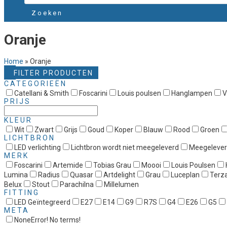
Zoeken
Oranje
Home
»
Oranje
FILTER PRODUCTEN
CATEGORIEËN
Catellani & Smith
Foscarini
Louis poulsen
Hanglampen
V
PRIJS
KLEUR
Wit
Zwart
Grijs
Goud
Koper
Blauw
Rood
Groen
LICHTBRON
LED verlichting
Lichtbron wordt niet meegeleverd
Meegeleve
MERK
Foscarini
Artemide
Tobias Grau
Moooi
Louis Poulsen
Lumina
Radius
Quasar
Artdelight
Grau
Luceplan
Terz
Belux
Stout
Parachilna
Millelumen
FITTING
LED Geïntegreerd
E27
E14
G9
R7S
G4
E26
G5
META
None
Error! No terms!