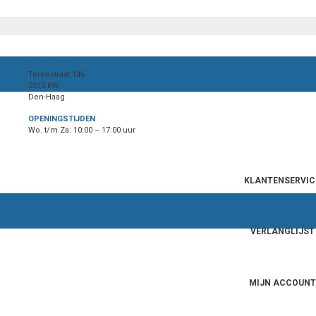
SHOWROOM
Torenstraat 146
2513 BW
Den-Haag
OPENINGSTIJDEN
Wo. t/m Za: 10:00 – 17:00 uur
KLANTENSERVIC
VERLANGLIJST
MIJN ACCOUNT