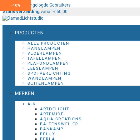
Content voor Ingelogde Gebruikers
-
-
-
10%
10%
10%
Gratis verzending
vanaf € 50,00
PRODUCTEN
ALLE PRODUCTEN
HANGLAMPEN
VLOERLAMPEN
TAFELLAMPEN
PLAFONDLAMPEN
LEESLAMPEN
SPOTVERLICHTING
WANDLAMPEN
BUITENLAMPEN
MERKEN
A-K
ARTDELIGHT
ARTEMIDE
AQUA CREATIONS
BALTENSWEILER
BANKAMP
BELUX
BERLA