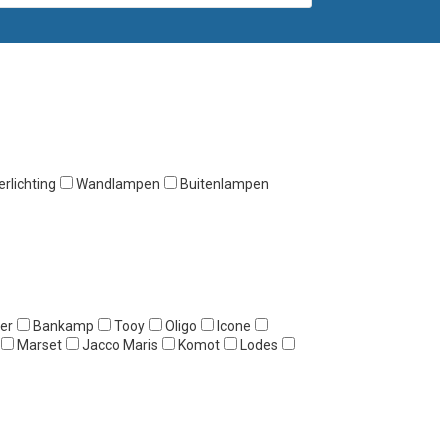
rlichting
Wandlampen
Buitenlampen
er
Bankamp
Tooy
Oligo
Icone
Marset
Jacco Maris
Komot
Lodes