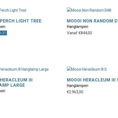
PERCH LIGHT TREE
MOOOI NON RANDOM D
pen
Hanglampen
Dit
9,00
Vanaf
€
844,00
product
heeft
meerdere
variaties.
Deze
optie
kan
gekozen
HERACLEUM III
MOOOI HERACLEUM III 
worden
AMP LARGE
Hanglampen
Dit
Dit
op
pen
€
2.963,00
product
product
de
0
heeft
heeft
productpa
meerdere
meerdere
variaties.
variaties.
Deze
Deze