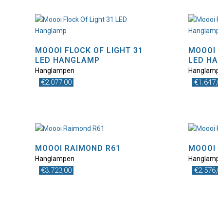
MOOOI FLOCK OF LIGHT 31
MOOOI 
LED HANGLAMP
LED H
Hanglampen
Hanglam
€
2.077,00
€
1.647
MOOOI RAIMOND R61
MOOOI
Hanglampen
Hanglam
€
3.723,00
€
2.576