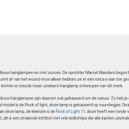
optie
optie
kan
kan
gekozen
gekozen
worden
worden
op
op
de
de
productpagina
productpa
 Moooi hanglampen en met succes. De oprichter Marcel Wanders begon 
komt af van het woord mooi alleen hebben ze er een extra o aan toe 
, zo komen er steeds meer uniekere hanglamp ontwerpen van dit merk.
l Moooi hanglampen zijn daarom ook gebaseerd om de natuur. Zo heb je e
 model is de Flock of light, deze lamp is gebaseerd op vuurvliegjes. D
n van deze lamp, de kleinste is de
Flock of Light 11
, deze heeft een ronde 
3
, dit is een stralende lichtbol met vele ledlichtjes die alle kanten uitstral