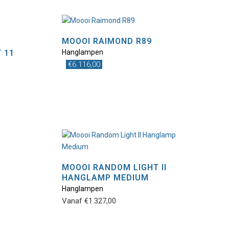
MOOOI RAIMOND R89
 11
Hanglampen
€
6.116,00
MOOOI RANDOM LIGHT II
HANGLAMP MEDIUM
Dit
Hanglampen
product
Vanaf
€
1.327,00
heeft
meerdere
variaties.