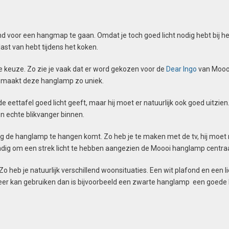
voor een hangmap te gaan. Omdat je toch goed licht nodig hebt bij het
last van hebt tijdens het koken.
 keuze. Zo zie je vaak dat er word gekozen voor de
Dear Ingo
van Moooi
at maakt deze hanglamp zo uniek.
e eettafel goed licht geeft, maar hij moet er natuurlijk ook goed uitzien
n echte blikvanger binnen.
g de hanglamp te hangen komt. Zo heb je te maken met de tv, hij moet nie
ndig om een strek licht te hebben aangezien de Moooi hanglamp centraa
 Zo heb je natuurlijk verschillend woonsituaties. Een wit plafond en een
eer kan gebruiken dan is bijvoorbeeld een
zwarte hanglamp een goede keu