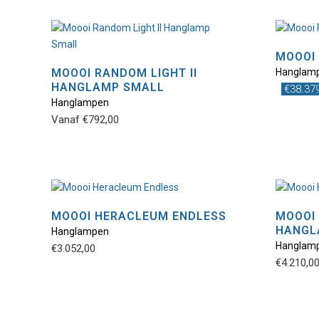
MOOOI 
MOOOI RANDOM LIGHT II
Hanglam
HANGLAMP SMALL
€
38.37
Dit
Hanglampen
product
Vanaf
€
792,00
heeft
meerdere
variaties.
Deze
optie
kan
MOOOI HERACLEUM ENDLESS
MOOOI 
gekozen
HANGL
Hanglampen
Dit
worden
Hanglam
€
3.052,00
product
op
€
4.210,0
heeft
de
meerdere
productpagina
variaties.
Deze