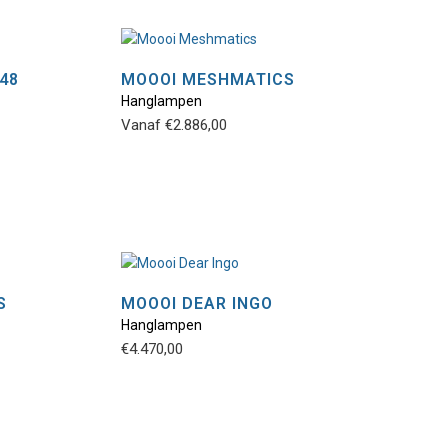
Deze
optie
kan
48
MOOOI MESHMATICS
gekozen
Hanglampen
Dit
worden
Vanaf
€
2.886,00
product
op
heeft
de
meerdere
productpagina
variaties.
Deze
optie
kan
gekozen
S
MOOOI DEAR INGO
worden
Hanglampen
Dit
op
€
4.470,00
product
de
heeft
gina
productpagina
meerdere
variaties.
Deze