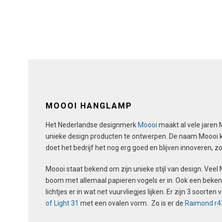
optie
kan
gekozen
worden
op
de
productpagina
MOOOI HANGLAMP
Het Nederlandse designmerk
Moooi
maakt al vele jaren
unieke design producten te ontwerpen. De naam Moooi 
doet het bedrijf het nog erg goed en blijven innoveren
Moooi staat bekend om zijn unieke stijl van design. Vee
boom met allemaal papieren vogels er in. Ook een bekend
lichtjes er in wat net vuurvliegjes lijken. Er zijn 3 soorte
of Light 31
met een ovalen vorm. Zo is er de
Raimond r4