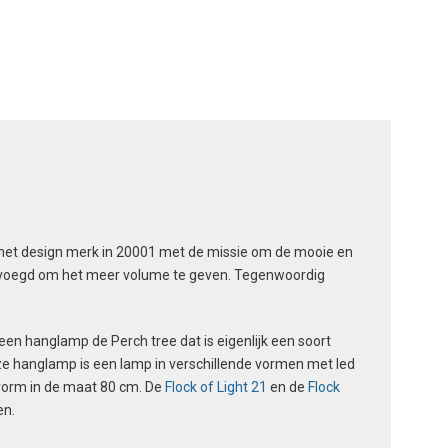
optie
kan
gekozen
worden
op
de
gina
productpagina
het design merk in 20001 met de missie om de mooie en
gevoegd om het meer volume te geven. Tegenwoordig
en hanglamp de Perch tree dat is eigenlijk een soort
eze hanglamp is een lamp in verschillende vormen met led
vorm in de maat 80 cm. De
Flock of Light 21
en de
Flock
en.