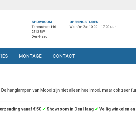
SHOWROOM
OPENINGSTIJDEN
Torenstraat 146
Wo. t/m Za: 10:00 – 17:00 uur
2513 BW
Den-Haag
IES
MONTAGE
CONTACT
. De hanglampen van Moooi zijn niet alleen heel mooi, maar ook zeer fu
erzending vanaf € 50
✔
Showroom in Den Haag
✔
Veilig winkelen en