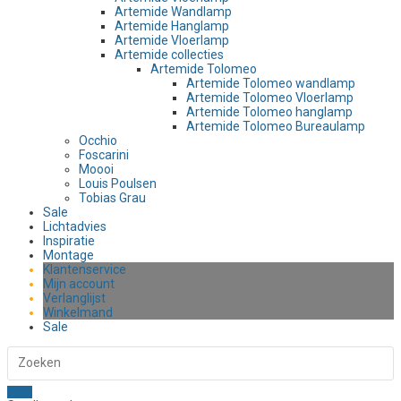
Artemide Wandlamp
Artemide Hanglamp
Artemide Vloerlamp
Artemide collecties
Artemide Tolomeo
Artemide Tolomeo wandlamp
Artemide Tolomeo Vloerlamp
Artemide Tolomeo hanglamp
Artemide Tolomeo Bureaulamp
Occhio
Foscarini
Moooi
Louis Poulsen
Tobias Grau
Sale
Lichtadvies
Inspiratie
Montage
Klantenservice
Mijn account
Verlanglijst
Winkelmand
Sale