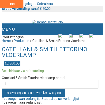
Content voor Ingelogde Gebruikers
-
-
-
-
10%
10%
10%
10%
Gratis verzending
vanaf € 50,00
MENU
Productpagina
Home
»
Producten
»
Catellani & Smith Ettorino vloerlamp
CATELLANI & SMITH ETTORINO
VLOERLAMP
€
2.299,00
Beschikbaar via nabestelling
Catellani & Smith Ettorino vloerlamp aantal
Toevoegen aan winkelwagen
Toevoegen aan verlanglijst
Staat al op uw verlanglijst
Toevoegen aan verlanglijst