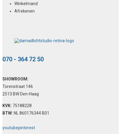
Winkelmand
Afrekenen
070 - 364 72 50
SHOWROOM:
Torenstraat 146
2513 BW Den-Haag
KVK:
75188228
BTW:
NL 860176344 B01
youtube
pinterest