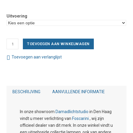
Uitvoering
Foscarini
TOEVOEGEN AAN WINKELWAGEN
Birdie
Grande
Toevoegen aan verlanglijst
Hanglamp
aantal
BESCHRIJVING
AANVULLENDE INFORMATIE
In onze showroom
Damadlichtstudio
in Den Haag
vindt u meer verlichting van
Foscarini
, wij zijn
officieel dealer van dit merk. In onze winkel vindt u
een uitgebreide collectie lampen, ook van andere