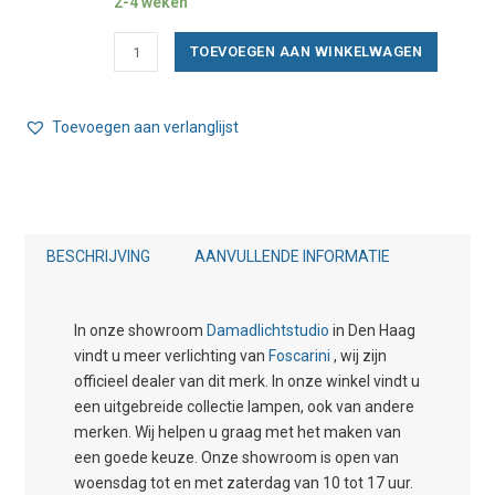
2-4 weken
Foscarini
TOEVOEGEN AAN WINKELWAGEN
Gregg
Media
Semi
Toevoegen aan verlanglijst
1
MyLight
Wand/Plafondlamp
aantal
BESCHRIJVING
AANVULLENDE INFORMATIE
In onze showroom
Damadlichtstudio
in Den Haag
vindt u meer verlichting van
Foscarini
, wij zijn
officieel dealer van dit merk. In onze winkel vindt u
een uitgebreide collectie lampen, ook van andere
merken. Wij helpen u graag met het maken van
een goede keuze. Onze showroom is open van
woensdag tot en met zaterdag van 10 tot 17 uur.