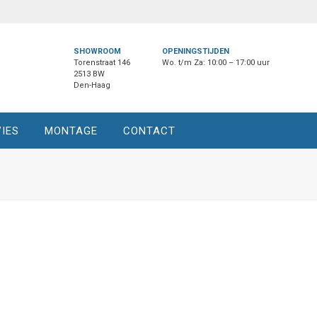
SHOWROOM
OPENINGSTIJDEN
Torenstraat 146
Wo. t/m Za: 10:00 – 17:00 uur
2513 BW
Den-Haag
IES
MONTAGE
CONTACT