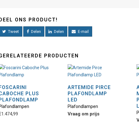
DEEL ONS PRODUCT!
Tweet
Delen
Delen
E-mail
GERELATEERDE PRODUCTEN
FOSCARINI
ARTEMIDE PIRCE
CABOCHE PLUS
PLAFONDLAMP
Dit
PLAFONDLAMP
LED
product
Plafondlampen
Plafondlampen
heeft
P
€
1.474,99
Vraag om prijs
meerdere
V
variaties.
Deze
optie