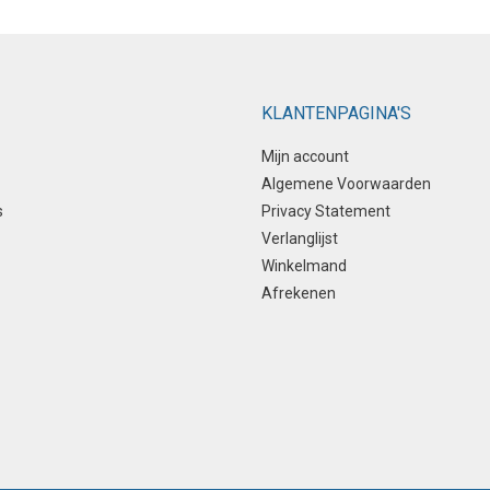
kan
gekozen
worden
op
KLANTENPAGINA'S
de
productpagina
Mijn account
Algemene Voorwaarden
s
Privacy Statement
Verlanglijst
Winkelmand
Afrekenen