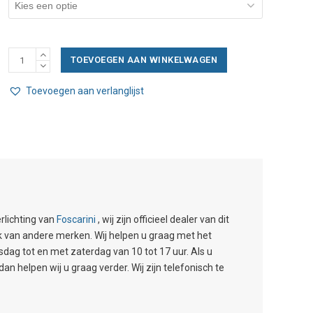
Foscarini
TOEVOEGEN AAN WINKELWAGEN
Lumiere
XXL
Toevoegen aan verlanglijst
LED
Plafondlamp
aantal
rlichting van
Foscarini
, wij zijn officieel dealer van dit
ok van andere merken. Wij helpen u graag met het
g tot en met zaterdag van 10 tot 17 uur. Als u
 helpen wij u graag verder. Wij zijn telefonisch te