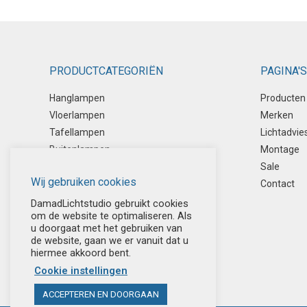
PRODUCTCATEGORIËN
PAGINA'S
Hanglampen
Producten
Vloerlampen
Merken
Tafellampen
Lichtadvie
Buitenlampen
Montage
Plafondlampen
Sale
Wij gebruiken cookies
Leeslampen
Contact
Spotverlichting
DamadLichtstudio gebruikt cookies
om de website te optimaliseren. Als
Wandlampen
u doorgaat met het gebruiken van
de website, gaan we er vanuit dat u
hiermee akkoord bent.
Cookie instellingen
ACCEPTEREN EN DOORGAAN