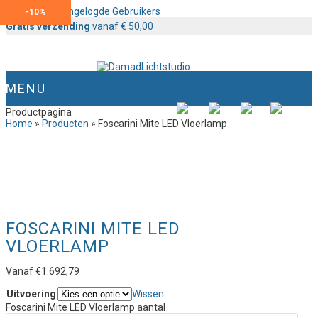
Content voor Ingelogde Gebruikers
-
10%
Gratis verzending
vanaf € 50,00
MENU
Productpagina
Home
»
Producten
»
Foscarini Mite LED Vloerlamp
FOSCARINI MITE LED
VLOERLAMP
Vanaf
€
1.692,79
Uitvoering
Wissen
Foscarini Mite LED Vloerlamp aantal