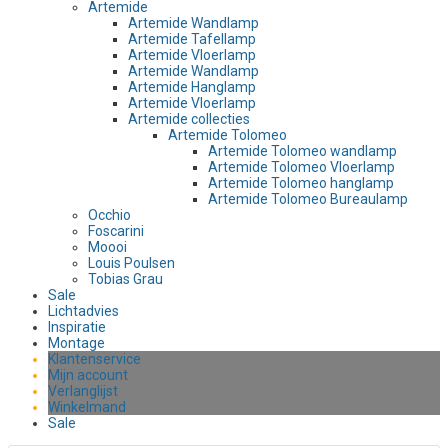
Artemide
Artemide Wandlamp
Artemide Tafellamp
Artemide Vloerlamp
Artemide Wandlamp
Artemide Hanglamp
Artemide Vloerlamp
Artemide collecties
Artemide Tolomeo
Artemide Tolomeo wandlamp
Artemide Tolomeo Vloerlamp
Artemide Tolomeo hanglamp
Artemide Tolomeo Bureaulamp
Occhio
Foscarini
Moooi
Louis Poulsen
Tobias Grau
Sale
Lichtadvies
Inspiratie
Montage
Klantenservice
Mijn account
Verlanglijst
Winkelmand
Sale