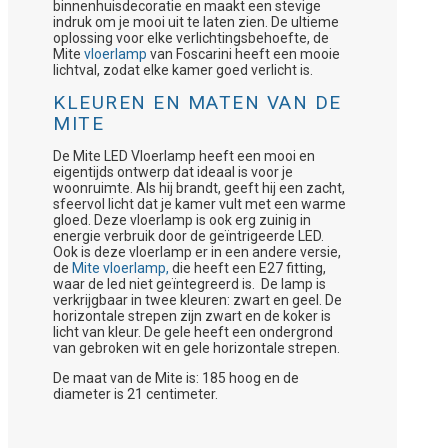
binnenhuisdecoratie en maakt een stevige
indruk om je mooi uit te laten zien. De ultieme
oplossing voor elke verlichtingsbehoefte, de
Mite
vloerlamp
van Foscarini heeft een mooie
lichtval, zodat elke kamer goed verlicht is.
KLEUREN EN MATEN VAN DE
MITE
De Mite LED Vloerlamp heeft een mooi en
eigentijds ontwerp dat ideaal is voor je
woonruimte. Als hij brandt, geeft hij een zacht,
sfeervol licht dat je kamer vult met een warme
gloed. Deze vloerlamp is ook erg zuinig in
energie verbruik door de geïntrigeerde LED.
Ook is deze vloerlamp er in een andere versie,
de
Mite vloerlamp,
die heeft een E27 fitting,
waar de led niet geïntegreerd is. De lamp is
verkrijgbaar in twee kleuren: zwart en geel. De
horizontale strepen zijn zwart en de koker is
licht van kleur. De gele heeft een ondergrond
van gebroken wit en gele horizontale strepen.
De maat van de Mite is: 185 hoog en de
diameter is 21 centimeter.