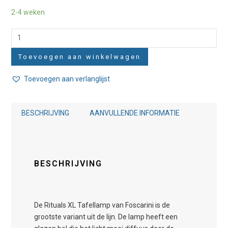
2-4 weken
Foscarini
Rituals
Toevoegen aan winkelwagen
XL
Tafellamp
Toevoegen aan verlanglijst
dimbaar
aantal
BESCHRIJVING
AANVULLENDE INFORMATIE
BESCHRIJVING
De Rituals XL Tafellamp van Foscarini is de
grootste variant uit de lijn. De lamp heeft een