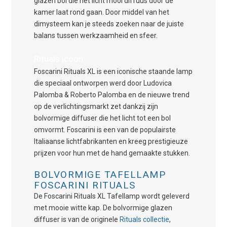
glazen bol die het licht mooi diffuus door de
kamer laat rond gaan. Door middel van het
dimysteem kan je steeds zoeken naar de juiste
balans tussen werkzaamheid en sfeer.
Rituals icoon
Foscarini Rituals XL is een iconische staande lamp
die speciaal ontworpen werd door Ludovica
Palomba & Roberto Palomba en de nieuwe trend
op de verlichtingsmarkt zet dankzij zijn
bolvormige diffuser die het licht tot een bol
omvormt. Foscarini is een van de populairste
Italiaanse lichtfabrikanten en kreeg prestigieuze
prijzen voor hun met de hand gemaakte stukken.
BOLVORMIGE TAFELLAMP
FOSCARINI RITUALS
De Foscarini Rituals XL Tafellamp wordt geleverd
met mooie witte kap. De bolvormige glazen
diffuser is van de originele
Rituals collectie
,