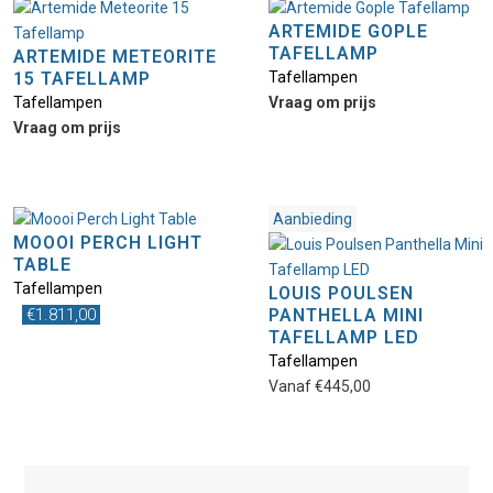
ARTEMIDE GOPLE
TAFELLAMP
ARTEMIDE METEORITE
15 TAFELLAMP
Tafellampen
Tafellampen
Vraag om prijs
Vraag om prijs
Aanbieding
MOOOI PERCH LIGHT
TABLE
Tafellampen
LOUIS POULSEN
Dit
€
1.811,00
PANTHELLA MINI
product
TAFELLAMP LED
heeft
Tafellampen
meerdere
Vanaf
€
445,00
variaties.
Deze
optie
kan