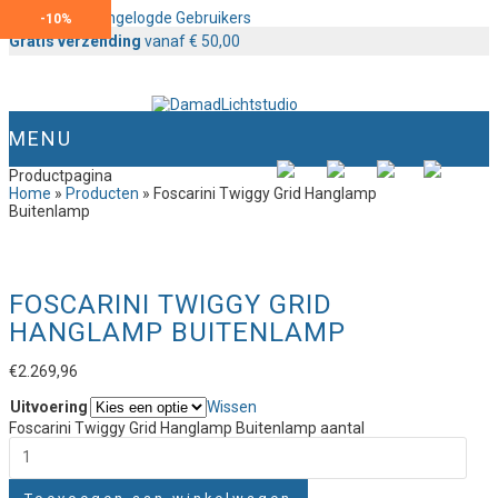
Content voor Ingelogde Gebruikers
-
10%
Gratis verzending
vanaf € 50,00
MENU
Productpagina
Home
»
Producten
»
Foscarini Twiggy Grid Hanglamp
Buitenlamp
FOSCARINI TWIGGY GRID
HANGLAMP BUITENLAMP
€
2.269,96
Uitvoering
Wissen
Foscarini Twiggy Grid Hanglamp Buitenlamp aantal