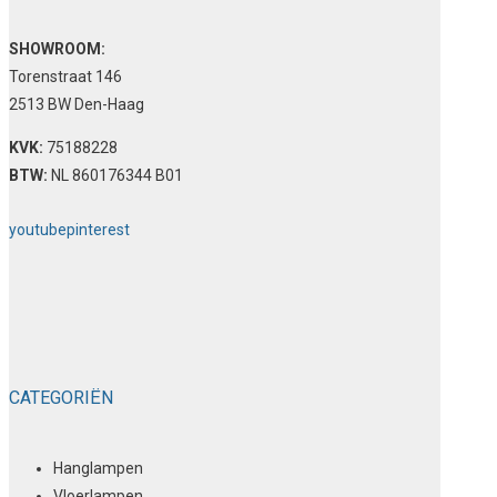
SHOWROOM:
Torenstraat 146
2513 BW Den-Haag
KVK:
75188228
BTW:
NL 860176344 B01
youtube
pinterest
CATEGORIËN
Hanglampen
Vloerlampen