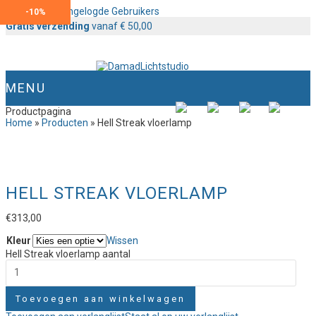
Content voor Ingelogde Gebruikers
-
-
10%
10%
Gratis verzending
vanaf € 50,00
MENU
Productpagina
Home
»
Producten
»
Hell Streak vloerlamp
HELL STREAK VLOERLAMP
€
313,00
Kleur
Wissen
Hell Streak vloerlamp aantal
Toevoegen aan winkelwagen