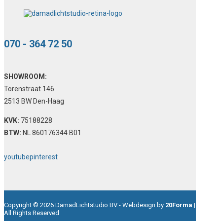
070 - 364 72 50
SHOWROOM:
Torenstraat 146
2513 BW Den-Haag
KVK:
75188228
BTW:
NL 860176344 B01
youtube
pinterest
Copyright © 2026 DamadLichtstudio BV - Webdesign by
20Forma
|
All Rights Reserved