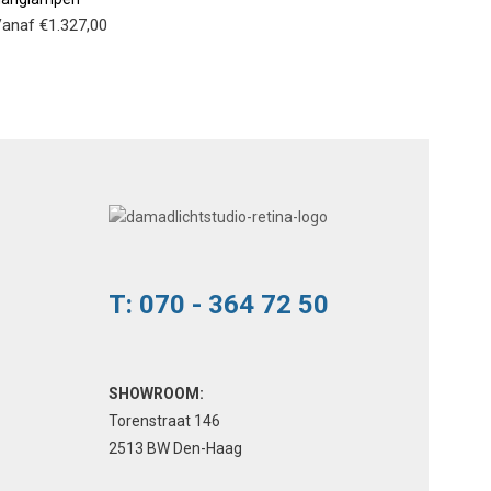
meerdere
anaf
€
1.327,00
variaties.
Deze
optie
kan
gekozen
worden
op
de
productpagina
T: 070 - 364 72 50
SHOWROOM:
Torenstraat 146
2513 BW Den-Haag