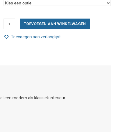
Nemo
TOEVOEGEN AAN WINKELWAGEN
Kepler
petite
Toevoegen aan verlanglijst
aantal
l een modern als klassiek interieur.