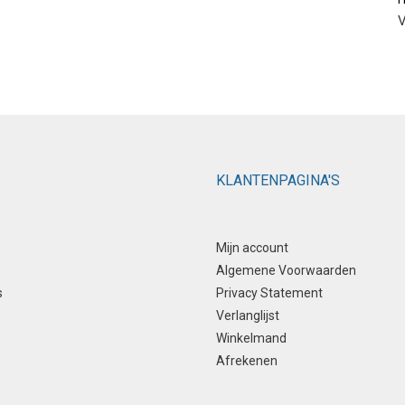
meerdere
meerdere
V
variaties.
variaties.
Deze
Deze
optie
optie
kan
kan
gekozen
gekozen
worden
worden
op
op
de
de
KLANTENPAGINA'S
productpagina
productpagina
Mijn account
Algemene Voorwaarden
s
Privacy Statement
Verlanglijst
Winkelmand
Afrekenen