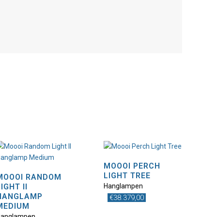
MOOOI PERCH
LIGHT TREE
MOOOI RANDOM
LIGHT II
Hanglampen
Dit
HANGLAMP
€
38.379,00
product
MEDIUM
heeft
Hanglampen