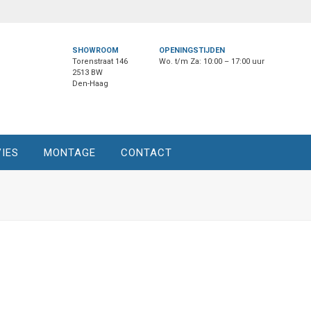
SHOWROOM
OPENINGSTIJDEN
Torenstraat 146
Wo. t/m Za: 10:00 – 17:00 uur
2513 BW
Den-Haag
IES
MONTAGE
CONTACT