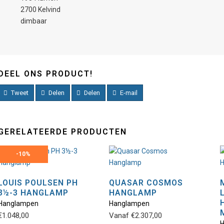
2700 Kelvind
dimbaar
DEEL ONS PRODUCT!
Tweet
Delen
Delen
E-mail
GERELATEERDE PRODUCTEN
-
10%
LOUIS POULSEN PH
QUASAR COSMOS
3½-3 HANGLAMP
HANGLAMP
Dit
Dit
Hanglampen
Hanglampen
product
product
€
1.048,00
Vanaf
€
2.307,00
heeft
heeft