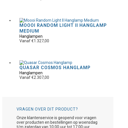
productpagina
variaties.
Deze
optie
kan
gekozen
worden
Dit
MOOOI RANDOM LIGHT II HANGLAMP
op
product
MEDIUM
de
heeft
Hanglampen
productpagina
meerdere
Vanaf
€
1.327,00
variaties.
Deze
optie
kan
gekozen
worden
Dit
QUASAR COSMOS HANGLAMP
op
product
Hanglampen
de
heeft
Vanaf
€
2.307,00
productpagina
meerdere
variaties.
Deze
optie
kan
gekozen
worden
VRAGEN OVER DIT PRODUCT?
op
de
Onze klantenservice is geopend voor vragen
productpagina
over producten en bestellingen op woensdag
t/m zaterdag van 10.00 uur tot 17.00 uur.