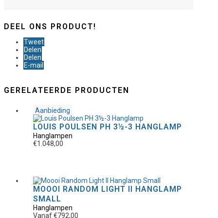
DEEL ONS PRODUCT!
Tweet
Delen
Delen
E-mail
GERELATEERDE PRODUCTEN
Aanbieding
Dit
LOUIS POULSEN PH 3½-3 HANGLAMP
product
Hanglampen
heeft
€
1.048,00
meerdere
variaties.
Deze
optie
kan
gekozen
Dit
MOOOI RANDOM LIGHT II HANGLAMP
worden
product
SMALL
op
heeft
Hanglampen
de
meerdere
Vanaf
€
792,00