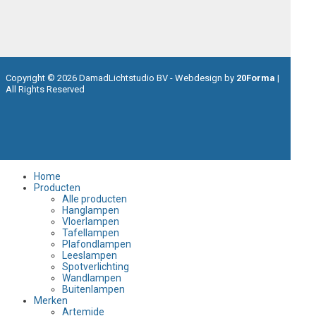
youtube
pinterest
Copyright © 2026 DamadLichtstudio BV - Webdesign by
20Forma
|
All Rights Reserved
zoeken
Winkelwagen
Home
Producten
Alle producten
Hanglampen
Vloerlampen
Tafellampen
Plafondlampen
Leeslampen
Spotverlichting
Wandlampen
Buitenlampen
Merken
Artemide