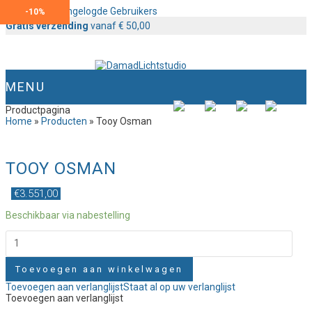
Content voor Ingelogde Gebruikers
-
10%
Gratis verzending
vanaf € 50,00
MENU
Productpagina
Home
»
Producten
»
Tooy Osman
TOOY OSMAN
€
3.551,00
Beschikbaar via nabestelling
Tooy
Osman
aantal
Toevoegen aan winkelwagen
Toevoegen aan verlanglijst
Staat al op uw verlanglijst
Toevoegen aan verlanglijst