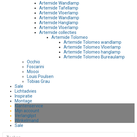
Artemide Wandlamp
Artemide Tafellamp
Artemide Vloerlamp
Artemide Wandlamp
Artemide Hanglamp
Artemide Vloerlamp
Artemide collecties
Artemide Tolomeo
Artemide Tolomeo wandlamp
Artemide Tolomeo Vloerlamp
Artemide Tolomeo hanglamp
Artemide Tolomeo Bureaulamp
Occhio
Foscarini
Moooi
Louis Poulsen
Tobias Grau
Sale
Lichtadvies
Inspiratie
Montage
Klantenservice
Mijn account
Verlanglijst
Winkelmand
Sale