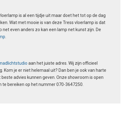
ctpagina
productpagina
oerlamp is al een tijdje uit maar doet het tot op de dag
nken. Wat met mooie is van deze Tress vloerlamp is dat
amp net even anders zo kan een lamp net kunst zijn. De
amp
.
adlichtstudio
aan het juiste adres. Wij zijn officieel
g. Kom je er niet helemaal uit? Dan ben je ook van harte
t beste advies kunnen geven. Onze showroom is open
isch te bereiken op het nummer 070-3647250.