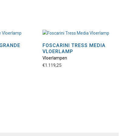
 GRANDE
FOSCARINI TRESS MEDIA
VLOERLAMP
Dit
Vloerlampen
ct
product
€
1.119,25
heeft
dere
meerdere
ies.
variaties.
Deze
optie
kan
zen
gekozen
en
worden
op
de