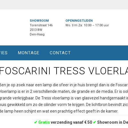
SHOWROOM
OPENINGSTIJDEN
Torenstraat 146
Wo. t/m Za: 10:00 – 17:00 uur
2513 BW
Den-Haag
IES
MONTAGE
CONTACT
FOSCARINI TRESS VLOER
Ben je op zoek naar een lamp die sfeer in je huis brengt dan is de Fosca
vloerlamp is er in 2 verschillende maten, de grande en de media. Er is oo
grande verkrijgbaar. De Tress vloerlamp is van glasvezel handgemaakt in 
buis gewikkeld om zo de cilinder vorm te krijgen. De lichtbron bevindt zi
de lamp heen schijnt en wat een prachtig effect geeft in de kamer.
✔
Gratis
verzending vanaf € 50
✔
Showroom in D