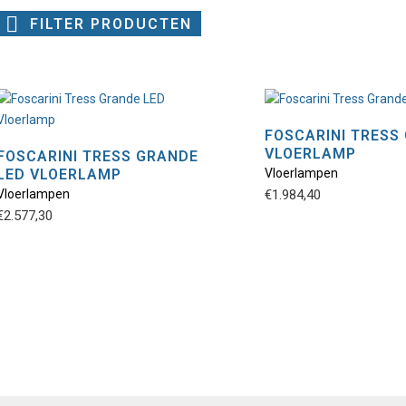
FILTER PRODUCTEN
FOSCARINI TRESS
VLOERLAMP
FOSCARINI TRESS GRANDE
Dit
LED VLOERLAMP
Vloerlampen
Dit
produ
Vloerlampen
€
1.984,40
product
heeft
€
2.577,30
heeft
meer
meerdere
variat
variaties.
Deze
Deze
optie
optie
kan
kan
geko
gekozen
word
worden
op
op
de