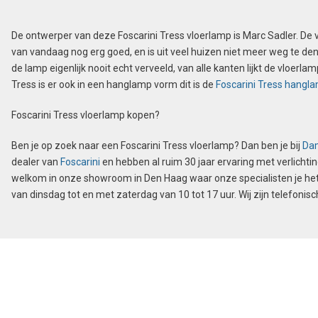
de
produ
productpagina
De ontwerper van deze Foscarini Tress vloerlamp is Marc Sadler. De vl
van vandaag nog erg goed, en is uit veel huizen niet meer weg te de
de lamp eigenlijk nooit echt verveeld, van alle kanten lijkt de vloerl
Tress is er ook in een hanglamp vorm dit is de
Foscarini Tress hangl
Foscarini Tress vloerlamp kopen?
Ben je op zoek naar een Foscarini Tress vloerlamp? Dan ben je bij
Dam
dealer van
Foscarini
en hebben al ruim 30 jaar ervaring met verlichtin
welkom in onze showroom in Den Haag waar onze specialisten je he
van dinsdag tot en met zaterdag van 10 tot 17 uur. Wij zijn telefon