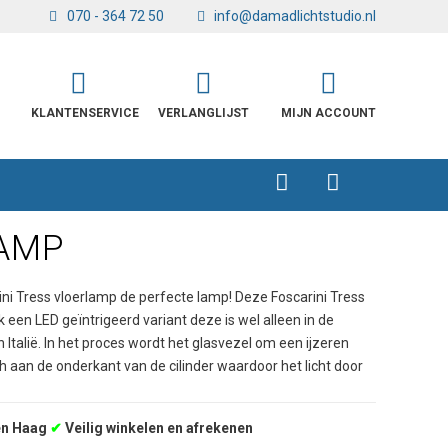
070 - 364 72 50
info@damadlichtstudio.nl
KLANTENSERVICE
VERLANGLIJST
MIJN ACCOUNT
LAMP
rini Tress vloerlamp de perfecte lamp! Deze Foscarini Tress
k een LED geïntrigeerd variant deze is wel alleen in de
Italië. In het proces wordt het glasvezel om een ijzeren
ch aan de onderkant van de cilinder waardoor het licht door
en Haag
✔
Veilig winkelen en afrekenen