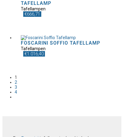
TAFELLAMP
Tafellampen
€
666,71
FOSCARINI SOFFIO TAFELLAMP
Tafellampen
€
1.016,40
1
2
3
4