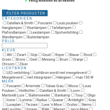
✔
Veilig winkelen en afrekenen
FILTER PRODUCTEN
CATEGORIEËN
Catellani & Smith
Foscarini
Louis poulsen
Hanglampen
Vloerlampen
Tafellampen
Plafondlampen
Leeslampen
Spotverlichting
Wandlampen
Buitenlampen
PRIJS
KLEUR
Wit
Zwart
Grijs
Goud
Koper
Blauw
Rood
Groen
Brons
Geel
Messing
Bruin
Oranje
Chroom
Zilver
LICHTBRON
LED verlichting
Lichtbron wordt niet meegeleverd
Meegeleverd
niet inbegrepen
Halogeen
max 150 W
MERK
Foscarini
Artemide
Tobias Grau
Moooi
Louis
Poulsen
Holtkötter
Catellani & Smith
Loom
Martinelli Luce
Baltensweiler
Bankamp
Tooy
Oligo
Icone
Lumina
Radius
Quasar
Artdelight
Grau
Luceplan
Terzani
Less 'n More
Occhio
Nemo
Hell Leuchte
Umage
IP44
Marset
Jacco Maris