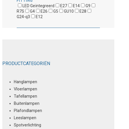
FITTING
LED Geïntegreerd
E27
E14
G9
R7S
G4
E26
G5
GU10
E28
G24-q3
E12
PRODUCTCATEGORIËN
Hanglampen
Vloerlampen
Tafellampen
Buitenlampen
Plafondlampen
Leeslampen
Spotverlichting