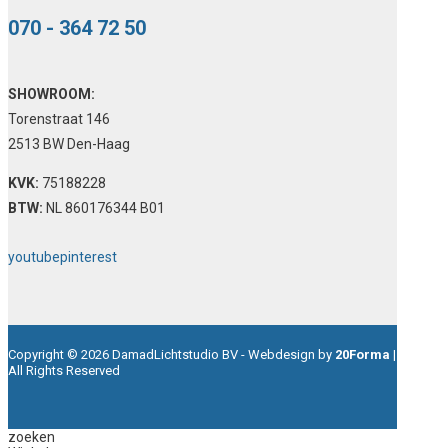
070 - 364 72 50
SHOWROOM:
Torenstraat 146
2513 BW Den-Haag
KVK:
75188228
BTW:
NL 860176344 B01
youtube
pinterest
Copyright © 2026 DamadLichtstudio BV - Webdesign by
20Forma
|
All Rights Reserved
zoeken