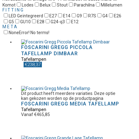
Komot
Lodes
Belux
Stout
Parachilna
Millelumen
FITTING
LED Geïntegreerd
E27
E14
G9
R7S
G4
E26
G5
GU10
E28
G24-q3
E12
META
None
Error! No terms!
FOSCARINI GREGG PICCOLA
TAFELLAMP DIMBAAR
Tafellampen
€
238,37
Dit product heeft meerdere variaties. Deze optie
kan gekozen worden op de productpagina
FOSCARINI GREGG MEDIA TAFELLAMP
Tafellampen
Vanaf
€
465,85