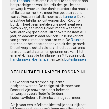
Een
Foscarini
tafellamp is al snel te herkennen aan
het prachtige en vaak kleurrijk design. Het ene
ontwerp is weer unieker dan het andere dat maakt
dit Italiaanse merk zo mooi. Een populaire serie
van de Foscarini tafellampen is de
Lumiere
. Deze
prachtige tafellamp ontworpen door Rodolfo
Dordoni heeft een metalen drie poot ment een
glazen kap, een mooi tijdloos model wat het al
vele jaren erg goed doet. Dit ontwerp bestaat al 30
jaar, en daarom is daar ook een jubileum variant
van gemaakt met een patroon er in. De
Rituals
is
een van de bekendste series van dit design merk.
Dit ontwerp is ook al vele jaren heel populair en is
er in een aantal varianten genummerd van 1 tot
en met 4. Naast de tafellamp heeft Foscarini ook
hanglampen
,
vloerlampen
en zelfs
buitenlampen
.
DESIGN TAFELLAMPEN FOSCARINI
De Foscarini tafellampen zijn echte
designontwerpen. De design tafellampen van
Foscarini zijn ontworpen door bekende
ontwerpers zoals Rodolfo Dordoni,
Ludovica+Roberto Palomba en nog veel meer.
Als je voor een tafellamp kiest wil je natuurlijk dat
hij functioneel, dat de tafellamp goed licht geeft.