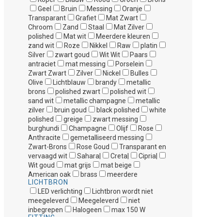
Geel
Bruin
Messing
Oranje
Transparant
Grafiet
Mat Zwart
Chroom
Zand
Staal
Mat Zilver
polished
Mat wit
Meerdere kleuren
zand wit
Roze
Nikkel
Raw
platin
Silver
zwart goud
Wit Wit
Paars
antraciet
mat messing
Porselein
Zwart Zwart
Zilver
Nickel
Bulles
Olive
Lichtblauw
brandy
metallic
brons
polished zwart
polished wit
sand wit
metallic champagne
metallic
zilver
bruin goud
black polished
white
polished
greige
zwart messing
burghundi
Champagne
Olijf
Rose
Anthracite
gemetalliseerd messing
Zwart-Brons
Rose Goud
Transparant en
vervaagd wit
Sahara|
Creta|
Cipria|
Wit goud
mat grijs
mat beige
American oak
brass
meerdere
LICHTBRON
LED verlichting
Lichtbron wordt niet
meegeleverd
Meegeleverd
niet
inbegrepen
Halogeen
max 150 W