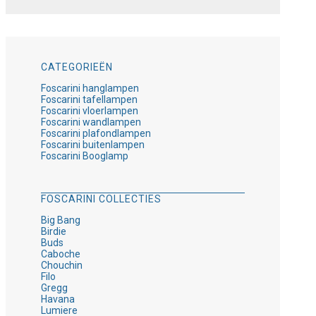
CATEGORIEËN
Foscarini hanglampen
Foscarini tafellampen
Foscarini vloerlampen
Foscarini wandlampen
Foscarini plafondlampen
Foscarini buitenlampen
Foscarini Booglamp
FOSCARINI COLLECTIES
Big Bang
Birdie
Buds
Caboche
Chouchin
Filo
Gregg
Havana
Lumiere