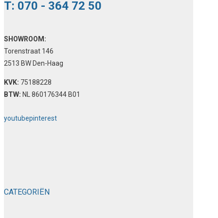
T: 070 - 364 72 50
SHOWROOM:
Torenstraat 146
2513 BW Den-Haag
KVK:
75188228
BTW:
NL 860176344 B01
youtube
pinterest
CATEGORIËN