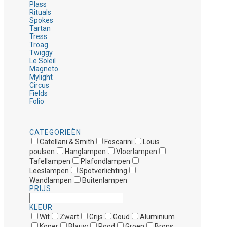
Plass
Rituals
Spokes
Tartan
Tress
Troag
Twiggy
Le Soleil
Magneto
Mylight
Circus
Fields
Folio
CATEGORIEËN
Catellani & Smith
Foscarini
Louis
poulsen
Hanglampen
Vloerlampen
Tafellampen
Plafondlampen
Leeslampen
Spotverlichting
Wandlampen
Buitenlampen
PRIJS
KLEUR
Wit
Zwart
Grijs
Goud
Aluminium
Koper
Blauw
Rood
Groen
Brons