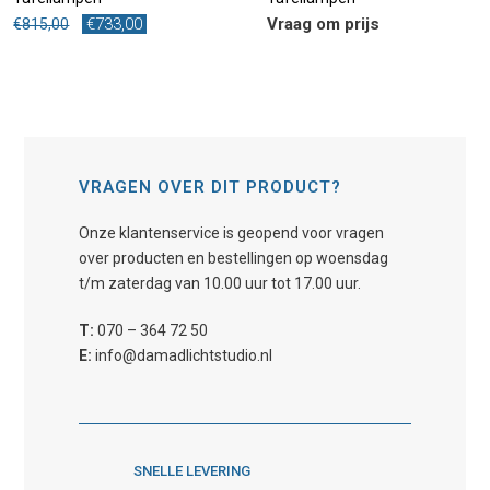
Oorspronkelijke
Huidige
€
733,00
Vraag om prijs
€
815,00
prijs
prijs
was:
is:
€815,00.
€733,00.
VRAGEN OVER DIT PRODUCT?
Onze klantenservice is geopend voor vragen
over producten en bestellingen op woensdag
t/m zaterdag van 10.00 uur tot 17.00 uur.
T:
070 – 364 72 50
E:
info@damadlichtstudio.nl
SNELLE LEVERING