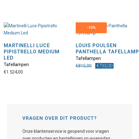
-
10%
MARTINELLI LUCE
LOUIS POULSEN
PIPISTRELLO MEDIUM
PANTHELLA TAFELLAMP
LED
Tafellampen
Tafellampen
Oorspronkelijke
Huidige
€
733,00
€
815,00
€
1.524,00
prijs
prijs
was:
is:
€815,00.
€733,00.
VRAGEN OVER DIT PRODUCT?
Onze klantenservice is geopend voor vragen
over producten en bestellingen op woensdag