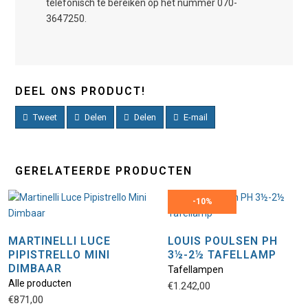
telefonisch te bereiken op het nummer 070-
3647250.
DEEL ONS PRODUCT!
Tweet
Delen
Delen
E-mail
GERELATEERDE PRODUCTEN
-
10%
MARTINELLI LUCE
LOUIS POULSEN PH
PIPISTRELLO MINI
3½-2½ TAFELLAMP
DIMBAAR
Tafellampen
Alle producten
€
1.242,00
€
871,00