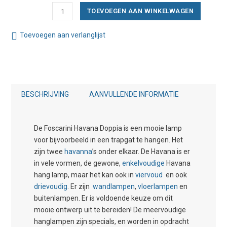
Foscarini
TOEVOEGEN AAN WINKELWAGEN
Havana
Doppia
Toevoegen aan verlanglijst
Hanglamp
aantal
BESCHRIJVING
AANVULLENDE INFORMATIE
De Foscarini Havana Doppia is een mooie lamp
voor bijvoorbeeld in een trapgat te hangen. Het
zijn twee
havanna
’s onder elkaar. De Havana is er
in vele vormen, de gewone,
enkelvoudige
Havana
hang lamp, maar het kan ook in
viervoud
en ook
drievoudig
. Er zijn
wandlampen
,
vloerlampen
en
buitenlampen. Er is voldoende keuze om dit
mooie ontwerp uit te bereiden! De meervoudige
hanglampen zijn specials, en worden in opdracht