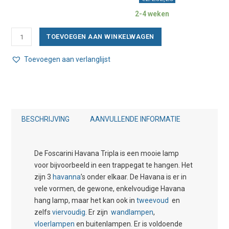
2-4 weken
Foscarini
TOEVOEGEN AAN WINKELWAGEN
Havana
Tripla
Toevoegen aan verlanglijst
Hanglamp
aantal
BESCHRIJVING
AANVULLENDE INFORMATIE
De Foscarini Havana Tripla is een mooie lamp
voor bijvoorbeeld in een trappegat te hangen. Het
zijn 3
havanna
’s onder elkaar. De Havana is er in
vele vormen, de gewone, enkelvoudige Havana
hang lamp, maar het kan ook in
tweevoud
en
zelfs
viervoudig
. Er zijn
wandlampen
,
vloerlampen
en buitenlampen. Er is voldoende