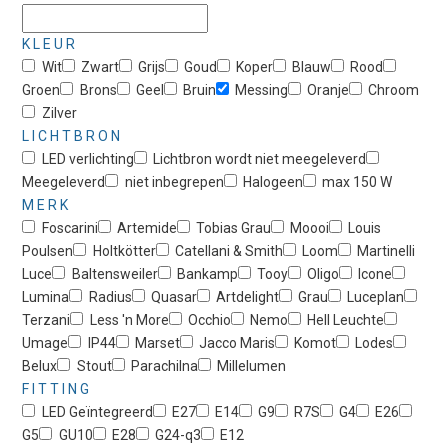
KLEUR
Wit
Zwart
Grijs
Goud
Koper
Blauw
Rood
Groen
Brons
Geel
Bruin
Messing
Oranje
Chroom
Zilver
LICHTBRON
LED verlichting
Lichtbron wordt niet meegeleverd
Meegeleverd
niet inbegrepen
Halogeen
max 150 W
MERK
Foscarini
Artemide
Tobias Grau
Moooi
Louis
Poulsen
Holtkötter
Catellani & Smith
Loom
Martinelli
Luce
Baltensweiler
Bankamp
Tooy
Oligo
Icone
Lumina
Radius
Quasar
Artdelight
Grau
Luceplan
Terzani
Less 'n More
Occhio
Nemo
Hell Leuchte
Umage
IP44
Marset
Jacco Maris
Komot
Lodes
Belux
Stout
Parachilna
Millelumen
FITTING
LED Geïntegreerd
E27
E14
G9
R7S
G4
E26
G5
GU10
E28
G24-q3
E12