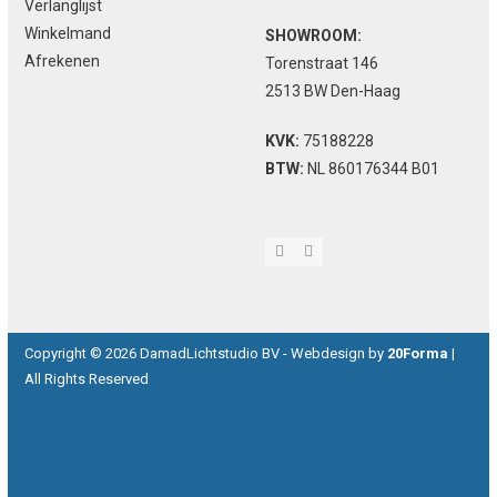
Verlanglijst
Winkelmand
SHOWROOM:
Afrekenen
Torenstraat 146
2513 BW Den-Haag
KVK:
75188228
BTW:
NL 860176344 B01
youtube
pinterest
Copyright © 2026 DamadLichtstudio BV - Webdesign by
20Forma
|
All Rights Reserved