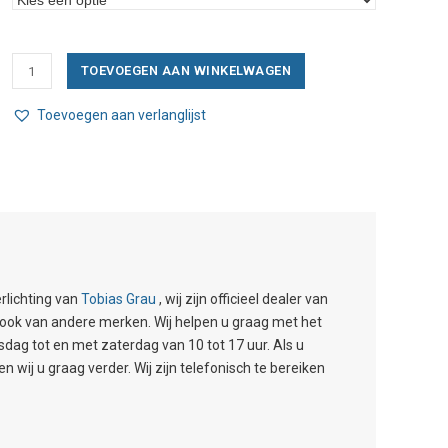
Tobias
TOEVOEGEN AAN WINKELWAGEN
Grau
Oh
Toevoegen aan verlanglijst
China
Up
Round
Led
aantal
rlichting van
Tobias Grau
, wij zijn officieel dealer van
n, ook van andere merken. Wij helpen u graag met het
g tot en met zaterdag van 10 tot 17 uur. Als u
wij u graag verder. Wij zijn telefonisch te bereiken