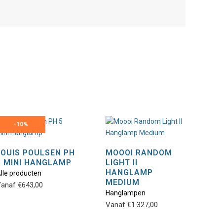
-
10%
LOUIS POULSEN PH
MOOOI RANDOM
5 MINI HANGLAMP
LIGHT II
Dit
Dit
HANGLAMP
lle producten
product
product
MEDIUM
anaf
€
643,00
heeft
heeft
Hanglampen
meerdere
meerdere
Vanaf
€
1.327,00
variaties.
variaties.