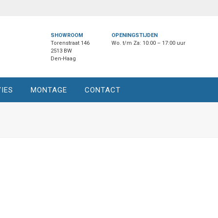
SHOWROOM
OPENINGSTIJDEN
Torenstraat 146
Wo. t/m Za: 10:00 – 17:00 uur
2513 BW
Den-Haag
IES
MONTAGE
CONTACT