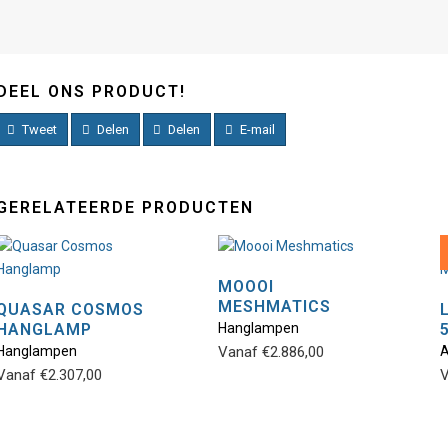
DEEL ONS PRODUCT!
Tweet
Delen
Delen
E-mail
GERELATEERDE PRODUCTEN
MOOOI
MESHMATICS
QUASAR COSMOS
Dit
HANGLAMP
Hanglampen
Dit
product
Hanglampen
Vanaf
€
2.886,00
A
product
heeft
Vanaf
€
2.307,00
V
heeft
meerdere
meerdere
variaties.
variaties.
Deze