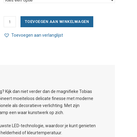
Tobias
TOEVOEGEN AAN WINKELWAGEN
Grau
Oh
Toevoegen aan verlanglijst
China
Trace
3/110
Led
aantal
ing? Kijk dan niet verder dan de magnifieke Tobias
ineert moeiteloos delicate finesse met moderne
nele als decoratieve verlichting. Met zijn
amp een waar kunstwerk op zich.
euwste LED-technologie, waardoor je kunt genieten
 helderheid of kleurtemperatuur.