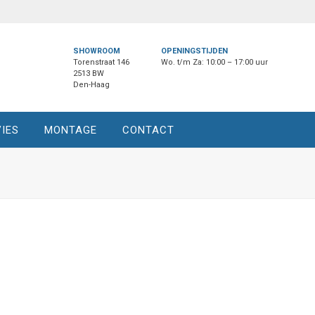
SHOWROOM
OPENINGSTIJDEN
Torenstraat 146
Wo. t/m Za: 10:00 – 17:00 uur
2513 BW
Den-Haag
IES
MONTAGE
CONTACT