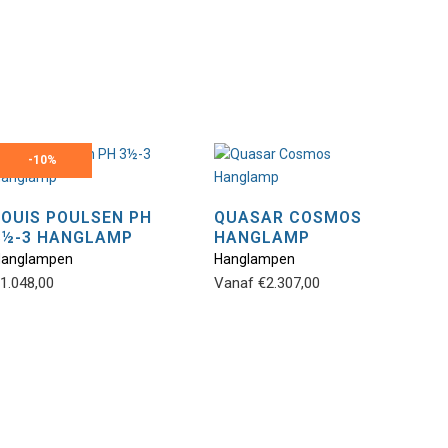
-
10%
LOUIS POULSEN PH
QUASAR COSMOS
3½-3 HANGLAMP
HANGLAMP
Dit
Dit
Hanglampen
Hanglampen
product
product
1.048,00
Vanaf
€
2.307,00
heeft
heeft
meerdere
meerdere
variaties.
variaties.
Deze
Deze
optie
optie
kan
kan
gekozen
gekozen