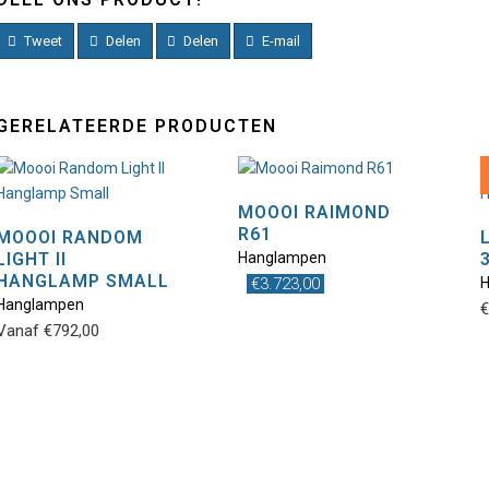
Tweet
Delen
Delen
E-mail
GERELATEERDE PRODUCTEN
MOOOI RAIMOND
R61
MOOOI RANDOM
LIGHT II
Hanglampen
Dit
HANGLAMP SMALL
€
3.723,00
product
Hanglampen
€
heeft
Vanaf
€
792,00
meerdere
variaties.
Deze
optie
kan
gekozen