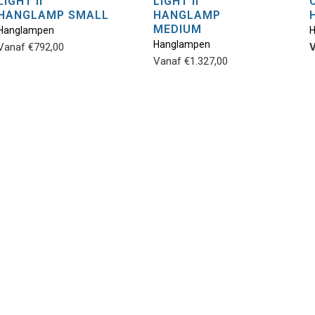
LIGHT II
LIGHT II
Dit
Dit
HANGLAMP SMALL
HANGLAMP
product
product
MEDIUM
Hanglampen
heeft
heeft
Hanglampen
Vanaf
€
792,00
V
meerdere
meerdere
Vanaf
€
1.327,00
variaties.
variaties.
Deze
Deze
optie
optie
kan
kan
gekozen
gekozen
worden
worden
op
op
de
de
productpagina
productpagina