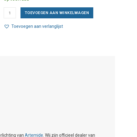
was:
is:
Artemide
TOEVOEGEN AAN WINKELWAGEN
€460,00.
€322,00.
NH22S
hanglamp
Toevoegen aan verlanglijst
(afhaalproduct
nieuw
in
doos)
aantal
rlichting van
Artemide
. Wij zijn officieel dealer van