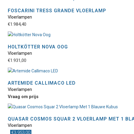
gek
mee
wor
vari
FOSCARINI TRESS GRANDE VLOERLAMP
op
De
Vloerlampen
Dit
de
opt
€
1.984,40
pro
pro
kan
hee
gek
mee
wor
vari
HOLTKÖTTER NOVA OOG
op
De
Vloerlampen
Dit
de
opt
€
1.931,00
pro
pro
kan
hee
gek
mee
wor
vari
ARTEMIDE CALLIMACO LED
op
De
Vloerlampen
de
opt
Vraag om prijs
pro
kan
gek
wor
QUASAR COSMOS SQUAR 2 VLOERLAMP MET 1 BL
op
Vloerlampen
de
€
3.953,00