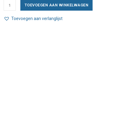
Foscarini
TOEVOEGEN AAN WINKELWAGEN
Gregg
Piccola
Toevoegen aan verlanglijst
Hanglamp
aantal