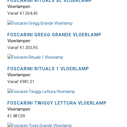
FOSCARINI RITUALS XL VLOERLAMP
op
De
Vloerlampen
Dit
de
opt
Vanaf
€
1.264,45
pro
pro
kan
hee
gek
mee
wor
vari
FOSCARINI GREGG GRANDE VLOERLAMP
op
De
Vloerlampen
Dit
de
opt
Vanaf
€
1.203,95
pro
pro
kan
hee
gek
mee
wor
vari
FOSCARINI RITUALS 1 VLOERLAMP
op
De
Vloerlampen
Dit
de
opt
Vanaf
€
981,31
pro
pro
kan
hee
gek
mee
wor
vari
FOSCARINI TWIGGY LETTURA VLOERLAMP
op
De
Vloerlampen
Dit
de
opt
€
1.487,09
pro
pro
kan
hee