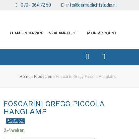
070 - 364 72 50
info@damadlichtstudio.nl
KLANTENSERVICE
VERLANGLIJST
MIJN ACCOUNT
Home
»
Producten
»
Foscarini Gregg Piccola Hanglamp
FOSCARINI GREGG PICCOLA
HANGLAMP
€
232,32
2-4 weken