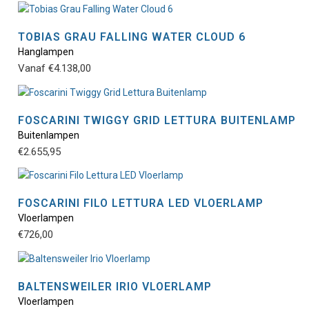
TOBIAS GRAU FALLING WATER CLOUD 6
Hanglampen
Dit
Vanaf
€
4.138,00
pro
hee
mee
vari
FOSCARINI TWIGGY GRID LETTURA BUITENLAMP
De
Buitenlampen
Dit
opt
€
2.655,95
pro
kan
hee
gek
mee
wor
vari
FOSCARINI FILO LETTURA LED VLOERLAMP
op
De
Vloerlampen
Dit
de
opt
€
726,00
pro
pro
kan
hee
gek
mee
wor
vari
BALTENSWEILER IRIO VLOERLAMP
op
De
Vloerlampen
Dit