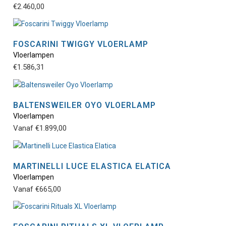
de
opt
€
2.460,00
pro
pro
kan
hee
gek
mee
wor
vari
FOSCARINI TWIGGY VLOERLAMP
op
De
Vloerlampen
Dit
de
opt
€
1.586,31
pro
pro
kan
hee
gek
mee
wor
vari
BALTENSWEILER OYO VLOERLAMP
op
De
Vloerlampen
Dit
de
opt
Vanaf
€
1.899,00
pro
pro
kan
hee
gek
mee
wor
vari
MARTINELLI LUCE ELASTICA ELATICA
op
De
Vloerlampen
Dit
de
opt
Vanaf
€
665,00
pro
pro
kan
hee
gek
mee
wor
vari