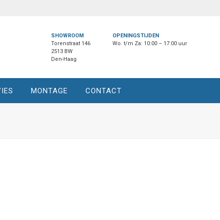
SHOWROOM
OPENINGSTIJDEN
Torenstraat 146
Wo. t/m Za: 10:00 – 17:00 uur
2513 BW
Den-Haag
IES
MONTAGE
CONTACT