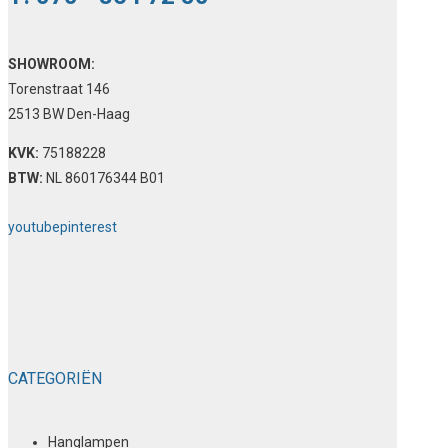
SHOWROOM:
Torenstraat 146
2513 BW Den-Haag
KVK:
75188228
BTW:
NL 860176344 B01
youtube
pinterest
CATEGORIËN
Hanglampen