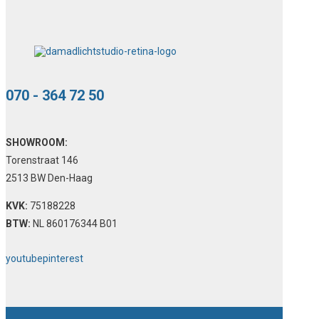
070 - 364 72 50
SHOWROOM:
Torenstraat 146
2513 BW Den-Haag
KVK:
75188228
BTW:
NL 860176344 B01
youtube
pinterest