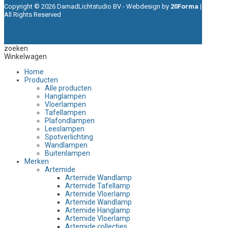
Copyright © 2026 DamadLichtstudio BV - Webdesign by
20Forma
|
All Rights Reserved
zoeken
Winkelwagen
Home
Producten
Alle producten
Hanglampen
Vloerlampen
Tafellampen
Plafondlampen
Leeslampen
Spotverlichting
Wandlampen
Buitenlampen
Merken
Artemide
Artemide Wandlamp
Artemide Tafellamp
Artemide Vloerlamp
Artemide Wandlamp
Artemide Hanglamp
Artemide Vloerlamp
Artemide collecties